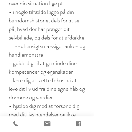
over din situation lige pt
- i nogle tilfælde kigge på din
barndomshistorie, dels for at se
på, hvad der har præget dit
selvbillede, og dels for at afdække
--uhensigtsmæssige tanke- og
handlemønstre
- guide dig til at genfinde dine
kompetencer og egenskaber
- lære dig at sætte fokus på at
leve dit liv ud fra dine egne håb og
drømme og værdier
- hjælpe dig med at forsone dig
med dit livs hændelser og ikke
lade fortiden ødelægge nutiden
- være sammen MED dig og dele